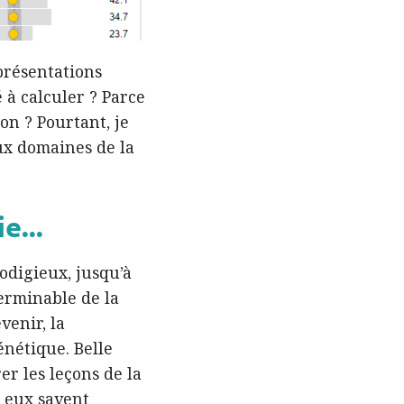
eprésentations
 à calculer ? Parce
ion ? Pourtant, je
ux domaines de la
e...
odigieux, jusqu’à
erminable de la
venir, la
énétique. Belle
er les leçons de la
e eux savent