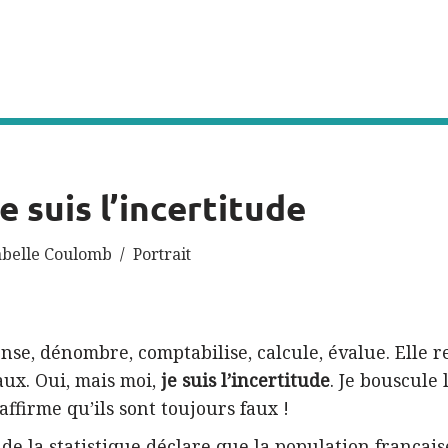
je suis l’incertitude
abelle Coulomb
Portrait
nse, dénombre, comptabilise, calcule, évalue. Elle r
aux. Oui, mais moi,
je suis l’incertitude
. Je bouscule l
affirme qu’ils sont toujours faux !
 de la statistique déclare que la population français