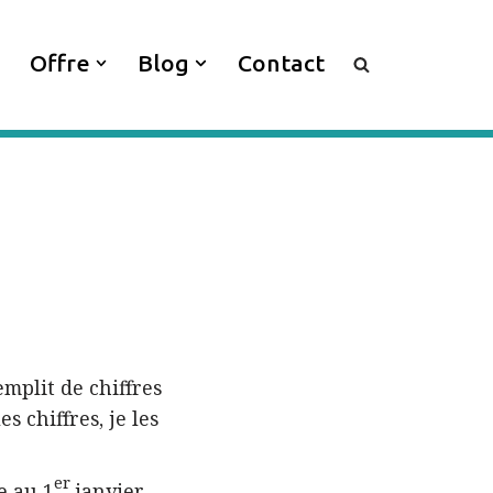
Offre
Blog
Contact
emplit de chiffres
es chiffres, je les
er
e au 1
janvier