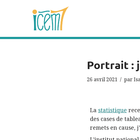
Aller
au
contenu
Portrait : 
26 avril 2021
par
Is
La
statistique
rece
des cases de table
remets en cause, j’
L’institut national