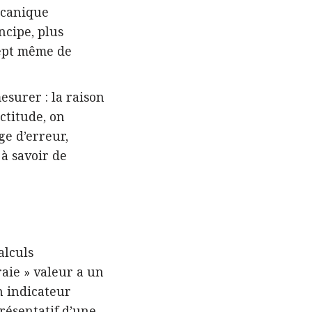
écanique
ncipe, plus
cept même de
surer : la raison
ctitude, on
e d’erreur,
 à savoir de
alculs
raie » valeur a un
n indicateur
résentatif d’une