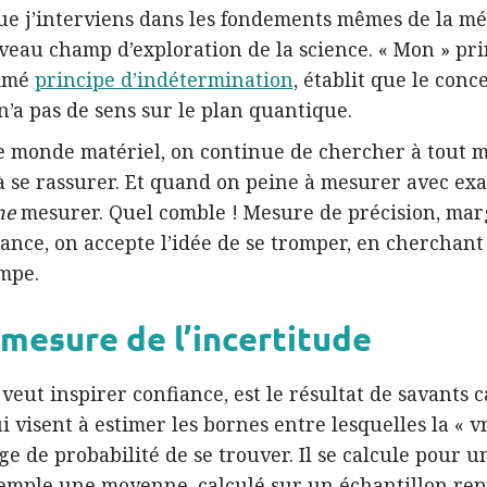
ue j’interviens dans les fondements mêmes de la m
eau champ d’exploration de la science. « Mon » pri
mmé
principe d’indétermination
, établit que le con
’a pas de sens sur le plan quantique.
e monde matériel, on continue de chercher à tout me
 se rassurer. Et quand on peine à mesurer avec exa
me
mesurer. Quel comble ! Mesure de précision, marg
iance, on accepte l’idée de se tromper, en cherchant
mpe.
 mesure de l’incertitude
 veut inspirer confiance, est le résultat de savants c
visent à estimer les bornes entre lesquelles la « v
e de probabilité de se trouver. Il se calcule pour u
xemple une moyenne, calculé sur un échantillon rep