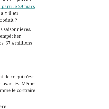
 paru le 29 mars
a-t-il eu
roduit ?
ns saisonnières.
 s’empêcher
os, 67,4 millions
at de ce qui n’est
ien avancés. Même
omme le contraire
ère