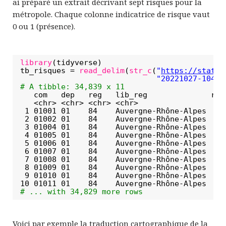
ai préparé un extrait décrivant sept risques pour la
métropole. Chaque colonne indicatrice de risque vaut
0 ou 1 (présence).
library
(tidyverse)
tb_risques = 
read_delim
(
str_c
(
"
https://static
"20221027-10475
# A tibble: 34,839 x 11
com   dep   reg   lib_reg              ris
<chr> <chr> <chr> <chr>                   
1 01001 01    84    Auvergne-Rhône-Alpes    
2 01002 01    84    Auvergne-Rhône-Alpes    
3 01004 01    84    Auvergne-Rhône-Alpes    
4 01005 01    84    Auvergne-Rhône-Alpes    
5 01006 01    84    Auvergne-Rhône-Alpes    
6 01007 01    84    Auvergne-Rhône-Alpes    
7 01008 01    84    Auvergne-Rhône-Alpes    
8 01009 01    84    Auvergne-Rhône-Alpes    
9 01010 01    84    Auvergne-Rhône-Alpes    
10 01011 01    84    Auvergne-Rhône-Alpes    
# ... with 34,829 more rows
Voici par exemple la traduction cartographique de la