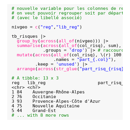
# nouvelle variable pour les colonnes de regr
# on veut pouvoir regrouper soit par départem
# (avec le libellé associé)
nivgeo = 
c
(
"reg"
,
"lib_reg"
)
tb_risques |> 
group_by
(
across
(
all_of
(nivgeo))) |> 
summarise
(
across
(
all_of
(col_risq), sum), nb
.groups = 
'drop'
) |> 
# raccourci 
mutate
(
across
(
all_of
(col_risq), \(r) 100 * 
.names = 
"part_{.col}"
), 
.keep = 
'unused'
) |>
arrange
(
across
(
str_glue
(
"part_risq_{risq}"
)
# A tibble: 13 x 3
reg   lib_reg                    part_risq_ba
<chr> <chr>                                  
1 84    Auvergne-Rhône-Alpes                 
2 76    Occitanie                            
3 93    Provence-Alpes-Côte d'Azur           
4 75    Nouvelle Aquitaine                   
5 44    Grand-Est                            
# ... with 8 more rows