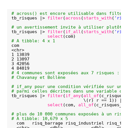
# across() est encore utilisable dans filter(
tb_risques |> 
filter
(
across
(
starts_with
(
'risq
# un avertissement invite à utiliser plutôt i
tb_risques |> 
filter
(
if_all
(
starts_with
(
'risq
select
(com)
# A tibble: 4 x 1
com  
<chr>
1 13039
2 13097
3 42056
4 84019
# 4 communes sont exposées aux 7 risques : Fo
# Chavanay et Bollène
# if_any pour une condition vérifiée sur une 
# parmi celles décrites dans une variable c_r
tb_risques |> 
filter
(
if_any
(
all_of
(c_risques_
\(r) r == 1)) |>
select
(com, 
all_of
(c_risques_hu
# plus de 10 000 communes exposées à un risqu
# A tibble: 10,679 x 5
com   risq_barrage risq_industriel risq_feu
<chr>        <dbl>           <dbl>     <dbl