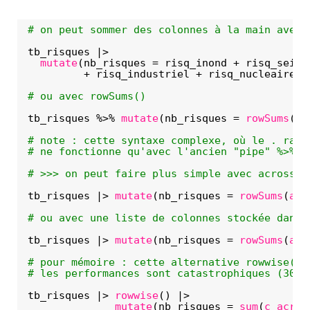
# on peut sommer des colonnes à la main avec 
tb_risques |> 
mutate
(nb_risques = risq_inond + risq_seism
+ risq_industriel + risq_nucleaire +
# ou avec rowSums()
tb_risques %>% 
mutate
(nb_risques = 
rowSums
(
se
# note : cette syntaxe complexe, où le . rapp
# ne fonctionne qu'avec l'ancien "pipe" %>%
# >>> on peut faire plus simple avec across()
tb_risques |> 
mutate
(nb_risques = 
rowSums
(
acr
# ou avec une liste de colonnes stockée dans 
tb_risques |> 
mutate
(nb_risques = 
rowSums
(
acr
# pour mémoire : cette alternative rowwise() 
# les performances sont catastrophiques (30 s
tb_risques |> 
rowwise
() |> 
mutate
(nb_risques = 
sum
(
c_acros