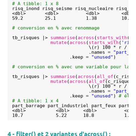
# A tibble: 1 x 8
risq_inond risq_seisme risq_nucleaire risq_ba
<dbl>       <dbl>          <dbl>        <dbl>
59.2        25.1           1.38         10.7 
# conversion en % avec renommage
tb_risques |> 
summarise
(
across
(
starts_with
(
'r
mutate
(
across
(
starts_with
(
'risq
\(r) 100 * r / nb
.names = 
"part_{s
.keep = 
"unused"
)
# conversion en % avec une variable pour la l
tb_risques |> 
summarise
(
across
(
all_of
(c_risqu
mutate
(
across
(
all_of
(c_risques_
\(r) 100 * r / nb
.names = 
"part_{s
.keep = 
"unused"
) 
# élim
# A tibble: 1 x 4
part_barrage part_industriel part_feux part_n
<dbl>           <dbl>     <dbl>          <dbl
10.7            5.22      18.8           1.38
4 - filter() et 2 variantes d'across() :