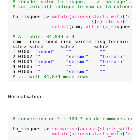
# recoder selon le risque, 1 => 'barrage', 'i
# cur_column() indique le nom de la colonne e
tb_risques |> 
mutate
(
across
(
starts_with
(
'risq
\(r) 
ifelse
(r == 
select
(com, 
all_of
(c_risques_na
# A tibble: 34,839 x 4
com   risq_inond risq_seisme risq_terrain
<chr> <chr>      <chr>       <chr>       
1 01001 
"inond"
""
""
2 01002 
""
"seisme"
"terrain"
3 01004 
"inond"
"seisme"
"terrain"
4 01005 
""
""
""
5 01006 
""
"seisme"
""
# ... with 34,834 more rows
Normalisation :
# conversion en % : 100 * nb de communes expo
tb_risques |> 
summarise
(
across
(
starts_with
(
'r
mutate
(
across
(
starts_with
(
'risq