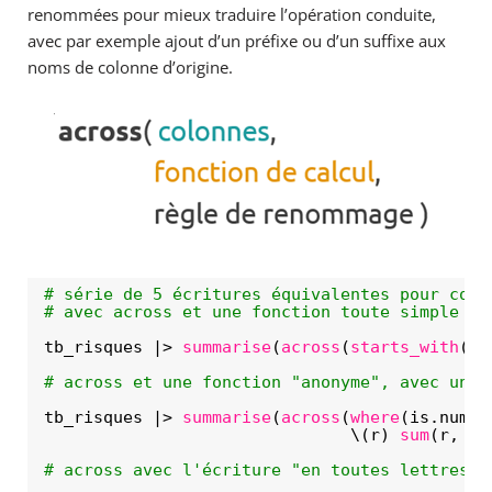
renommées pour mieux traduire l’opération conduite,
avec par exemple ajout d’un préfixe ou d’un suffixe aux
noms de colonne d’origine.
# série de 5 écritures équivalentes pour comp
# avec across et une fonction toute simple
tb_risques |> 
summarise
(
across
(
starts_with
(
'r
# across et une fonction "anonyme", avec une 
tb_risques |> 
summarise
(
across
(
where
(is.numer
\(r) 
sum
(r, na
# across avec l'écriture "en toutes lettres" 