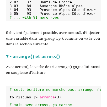
2 02    32    Hauts-de-France                
3 03    84    Auvergne-Rhône-Alpes           
4 04    93    Provence-Alpes-Côte d'Azur     
5 05    93    Provence-Alpes-Côte d'Azur     
# ... with 91 more rows
Il devient également possible, avec across(), d’injecter
une variable dans un group_by(), comme on va le voir
dans la section suivante.
7 - arrange() et across()
Avec across(), le verbe de tri arrange() gagne lui-aussi
en souplesse d’écriture.
# cette écriture ne marche pas, arrange n'est
tb_risques |> 
arrange
(3)
# mais avec across, ça marche