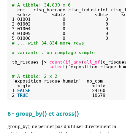
# A tibble: 34,839 x 6
com   risq_barrage risq_industriel risq_feu
<chr>        <dbl>           <dbl>     <dbl
1 01001            0               0         
2 01002            0               0         
3 01004            0               0         
4 01005            0               0         
5 01006            0               0         
# ... with 34,834 more rows
# variante : un comptage simple
tb_risques |> 
count
(
if_any
(
all_of
(c_risques_h
select
(`exposition risque humai
# A tibble: 2 x 2
`exposition risque humain`  nb_com
<lgl>                       <int>
1 
FALSE
24160
2 
TRUE
10679
6 - group_by() et across()
group_by() ne permet pas d’utiliser directement la