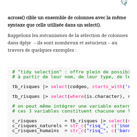
across() cible un ensemble de colonnes avec la même
syntaxe que celle utilisée dans un select().
Rappelons les mécanismes de la sélection de colonnes
dans dplyr – ils sont nombreux et astucieux – au
travers de quelques exemples :
# "tidy selection" : offre plein de possibili
# à partir de leur nom, de leur type, de leur
tb_risques |> 
select
(codgeo, 
starts_with
(
'ris
tb_risques |> 
select
(
where
(is.character), ris
# on peut même intégrer une variable externe
# ces 3 variables constituent chacune une lis
c_risques          = tb_risques |> 
select
(
sta
c_risques_naturels = 
str_c
(
"risq_"
, 
c
(
'inond'
c_risques_humains  = 
str_c
(
"risq_"
, 
c
(
'barrag