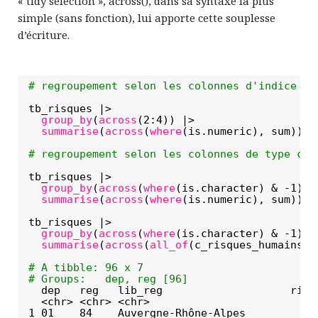
« tidy selection », across(), dans sa syntaxe la plus
simple (sans fonction), lui apporte cette souplesse
d’écriture.
# regroupement selon les colonnes d'indice 2 
tb_risques |> 
group_by
(
across
(2:4)) |> 
summarise
(
across
(
where
(is.numeric), sum))
# regroupement selon les colonnes de type car
tb_risques |> 
group_by
(
across
(
where
(is.character) & -1)) 
summarise
(
across
(
where
(is.numeric), sum))
tb_risques |> 
group_by
(
across
(
where
(is.character) & -1)) 
summarise
(
across
(
all_of
(c_risques_humains),
# A tibble: 96 x 7
# Groups:   dep, reg [96]
dep   reg   lib_reg                    risq
<chr> <chr> <chr>                          
1 01    84    Auvergne-Rhône-Alpes           