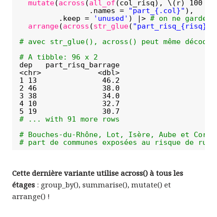
mutate
(
across
(
all_of
(col_risq), \(r) 100 * 
.names = 
"part_{.col}"
), 
.keep = 
'unused'
) |> 
# on ne garde p
arrange
(
across
(
str_glue
(
"part_risq_{risq}"
)
# avec str_glue(), across() peut même décoder
# A tibble: 96 x 2
dep   part_risq_barrage
<chr>             <dbl>
1 13               46.2
2 46               38.0
3 38               34.0
4 10               32.7
5 19               30.7
# ... with 91 more rows
# Bouches-du-Rhône, Lot, Isère, Aube et Corrè
# part de communes exposées au risque de rupt
Cette dernière variante utilise across() à tous les
étages
: group_by(), summarise(), mutate() et
arrange() !