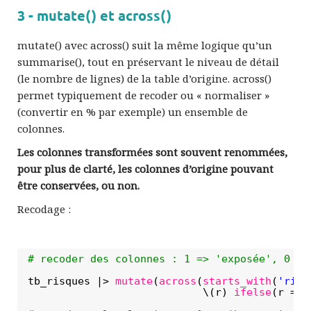
3 - mutate() et across()
mutate() avec across() suit la même logique qu’un
summarise(), tout en préservant le niveau de détail
(le nombre de lignes) de la table d’origine. across()
permet typiquement de recoder ou « normaliser »
(convertir en % par exemple) un ensemble de
colonnes.
Les colonnes transformées sont souvent renommées,
pour plus de clarté, les colonnes d’origine pouvant
être conservées, ou non.
Recodage :
# recoder des colonnes : 1 => 'exposée', 0 =>
tb_risques |> 
mutate
(
across
(
starts_with
(
'risq
\(r) 
ifelse
(r == 