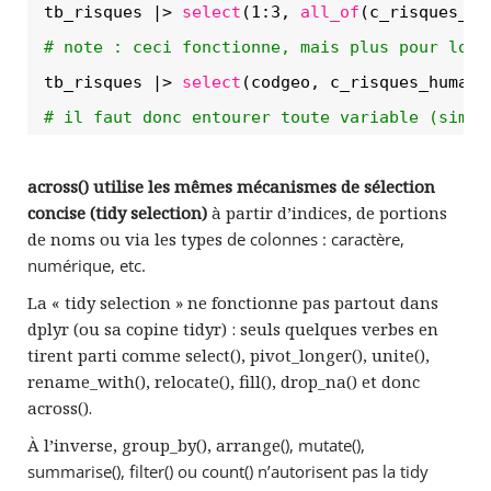
tb_risques |> 
select
(1:3, 
all_of
(c_risques_hu
# note : ceci fonctionne, mais plus pour long
tb_risques |> 
select
(codgeo, c_risques_humain
# il faut donc entourer toute variable (simpl
across() utilise les mêmes mécanismes de sélection
concise (tidy selection)
à partir d’indices, de portions
de noms ou via les types
de colonnes
: caractère,
numérique, etc.
La « tidy selection » ne fonctionne pas partout dans
dplyr (ou sa copine tidyr) : seuls quelques verbes en
tirent parti comme select(), pivot_longer(), unite(),
rename_with(), relocate(), fill(), drop_na() et donc
across().
À l’inverse, group_by(), arrange
()
, mutate
()
,
summarise
()
, filter
() ou
count
()
n’autorisent pas la tidy