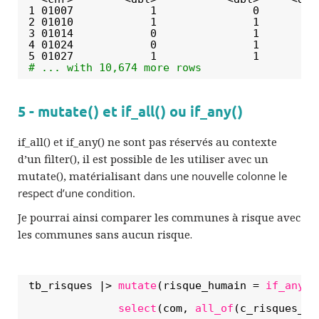
1 01007            1               0         
2 01010            1               1         
3 01014            0               1         
4 01024            0               1         
5 01027            1               1         
# ... with 10,674 more rows
5 - mutate() et if_all() ou if_any()
if_all() et if_any() ne sont pas réservés au contexte
d’un filter(), il est possible de les utiliser avec un
mutate(), matérialisant
dans une nouvelle colonne
le
respect d’une condition.
Je pourrai ainsi comparer les communes à risque avec
les communes sans aucun risque.
tb_risques |> 
mutate
(risque_humain = 
if_any
(
a
\
select
(com, 
all_of
(c_risques_hu