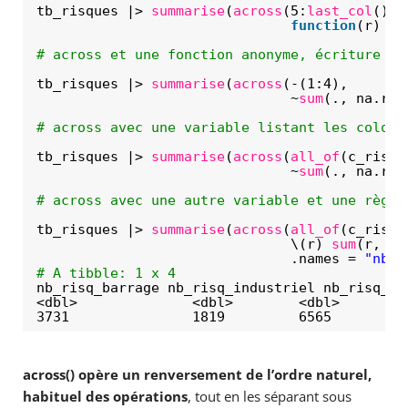
tb_risques |> 
summarise
(
across
(5:
last_col
(), 
function
(r) { 
# across et une fonction anonyme, écriture ul
tb_risques |> 
summarise
(
across
(-(1:4), 
~
sum
(., na.rm 
# across avec une variable listant les colonn
tb_risques |> 
summarise
(
across
(
all_of
(c_risqu
~
sum
(., na.rm 
# across avec une autre variable et une règle
tb_risques |> 
summarise
(
across
(
all_of
(c_risqu
\(r) 
sum
(r, na
.names = 
"nb_{
# A tibble: 1 x 4
nb_risq_barrage nb_risq_industriel nb_risq_fe
<dbl>              <dbl>        <dbl>        
3731               1819         6565         
across() opère un renversement de l’ordre naturel,
habituel des opérations
, tout en les séparant sous