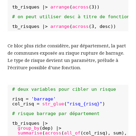
tb_risques |> 
arrange
(
across
(3))
# on peut utiliser desc à titre de fonction
tb_risques |> 
arrange
(
across
(3, desc))
Ce bloc plus riche considère, par département, la part
de communes exposée au risque rupture de barrage.
Le type de risque devient un paramètre, prélude à
l’écriture possible d’une fonction.
# deux variables pour cibler un risque
risq = 
'barrage'
col_risq = 
str_glue
(
"risq_{risq}"
)
# risque barrage par département
tb_risques |> 
group_by
(dep) |> 
summarise
(
across
(
all_of
(col_risq), sum), nb