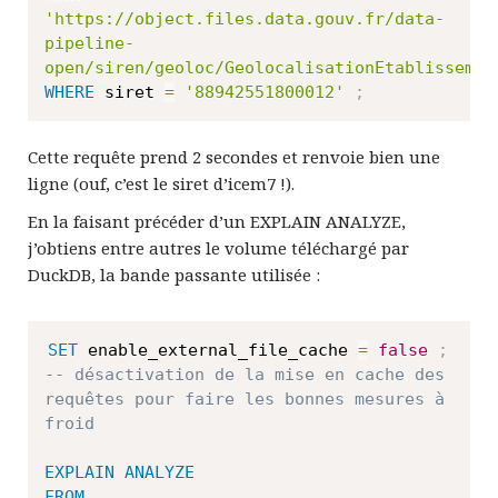
'https://object.files.data.gouv.fr/data-
pipeline-
open/siren/geoloc/GeolocalisationEtablissemen
WHERE
 siret 
=
'88942551800012'
;
Cette requête prend 2 secondes et renvoie bien une
ligne (ouf, c’est le siret d’icem7 !).
En la faisant précéder d’un EXPLAIN ANALYZE,
j’obtiens entre autres le volume téléchargé par
DuckDB, la bande passante utilisée :
SET
 enable_external_file_cache 
=
false
;
-- désactivation de la mise en cache des 
requêtes pour faire les bonnes mesures à 
froid
EXPLAIN
ANALYZE
FROM