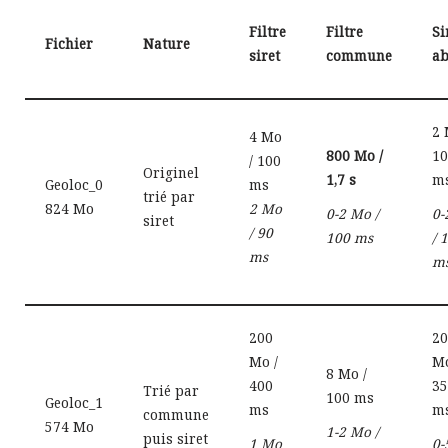
Filtre
Filtre
Si
Fichier
Nature
siret
commune
ab
2 
4 Mo
800 Mo /
10
/ 100
Originel
1,7 s
m
Geoloc_0
ms
trié par
824 Mo
2 Mo
0-2 Mo /
0-
siret
/ 90
100 ms
/ 
ms
m
200
20
Mo /
Mo
8 Mo /
400
35
Trié par
100 ms
Geoloc_1
ms
m
commune
574 Mo
1-2 Mo /
puis siret
1 Mo
0-