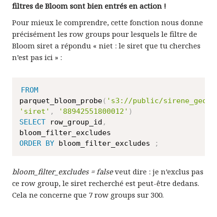
filtres de Bloom sont bien entrés en action !
Pour mieux le comprendre, cette fonction nous donne
précisément les row groups pour lesquels le filtre de
Bloom siret a répondu « niet : le siret que tu cherches
n’est pas ici » :
FROM
parquet_bloom_probe
(
's3://public/sirene_geolo
'siret'
,
'88942551800012'
)
SELECT
 row_group_id
,
ORDER
BY
 bloom_filter_excludes 
;
bloom_filter_excludes = false
veut dire : je n’exclus pas
ce row group, le siret recherché est peut-être dedans.
Cela ne concerne que 7 row groups sur 300.