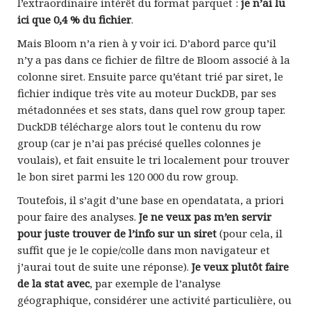
l’extraordinaire intérêt du format parquet :
je n’ai lu
ici que 0,4 % du fichier
.
Mais Bloom n’a rien à y voir ici. D’abord parce qu’il
n’y a pas dans ce fichier de filtre de Bloom associé à la
colonne siret. Ensuite parce qu’étant trié par siret, le
fichier indique très vite au moteur DuckDB, par ses
métadonnées et ses stats, dans quel row group taper.
DuckDB télécharge alors tout le contenu du row
group (car je n’ai pas précisé quelles colonnes je
voulais), et fait ensuite le tri localement pour trouver
le bon siret parmi les 120 000 du row group.
Toutefois, il s’agit d’une base en opendatata, a priori
pour faire des analyses.
Je ne veux pas m’en servir
pour juste trouver de l’info sur un siret
(pour cela, il
suffit que je le copie/colle dans mon navigateur et
j’aurai tout de suite une réponse).
Je veux plutôt faire
de la stat avec
, par exemple de l’analyse
géographique, considérer une activité particulière, ou