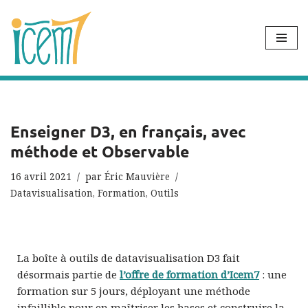
Aller
au
contenu
Enseigner D3, en français, avec
méthode et Observable
16 avril 2021
par
Éric Mauvière
Datavisualisation
,
Formation
,
Outils
La boîte à outils de datavisualisation D3 fait
désormais partie de
l’offre de formation d’Icem7
: une
formation sur 5 jours, déployant une méthode
infaillible pour en maîtriser les bases et construire la