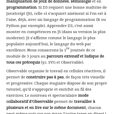
manipulation de jeux de données
,
sémiologie
et en
programmation
. Si D3 requiert une bonne maîtrise de
JavaScript (JS), celle-ci s’acquiert aisément si l’on est à
l’aise, déjà, avec un langage de programmation (R ou
Python par exemple). Apprendre D3, c’est aussi
monter en compétences en JS (dans sa version la plus
moderne). JS s’affirme comme le langage le plus
populaire aujourd’hui, le langage du web par
re
excellence. Nous consacrons la 1
journée de ce
module de 5 jours au
parcours extensif et ludique de
tous ces prérequis
(y.c. SVG et Observable).
Observable organise le travail en cellules réactives, il
permet de
construire pas à pas
, de façon très visuelle
et progressive. Chaque stagiaire dispose de son propre
tutoriel, qu’il s’approprie et enrichit au fil des
exercices. Le nouveau et spectaculaire
mode
collaboratif d’Observable
permet de
travailler à
plusieurs et en live sur le même document
, chacun
peut même voir sur son écran l’autre taper en direct !